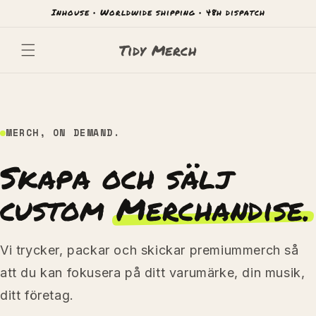
Hoppa
Inhouse • Worldwide shipping • 48h dispatch
till
innehåll
Tidy Merch
MERCH, ON DEMAND.
Skapa och sälj
custom
Merchandise.
Vi trycker, packar och skickar premiummerch så
att du kan fokusera på ditt varumärke, din musik,
ditt företag.