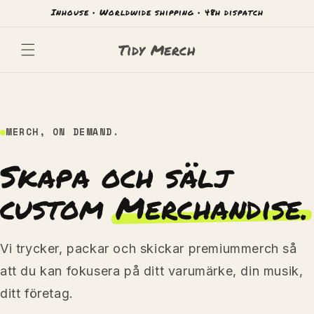
Hoppa
Inhouse • Worldwide shipping • 48h dispatch
till
innehåll
Tidy Merch
MERCH, ON DEMAND.
Skapa och sälj
custom
Merchandise.
Vi trycker, packar och skickar premiummerch så
att du kan fokusera på ditt varumärke, din musik,
ditt företag.